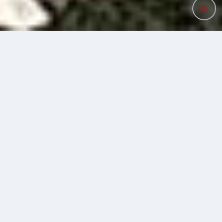
SOBRE NÓS
Somos uma empresa do dstgroup especializada em
várias áreas. Além do desmonte de maciços, com
recurso a explosivos, realizamos operações de
perfuração e demolições. Atuamos ainda ao nível da
receção e tratamento de resíduos de construção e
demolição, como também da reciclagem e