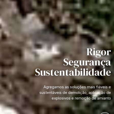
Rigor
Rigor
Segurança
Segurança
Sustentabilidade
Sustentabilidade
Agregamos as soluções mais fiáveis e
Agregamos as soluções mais fiáveis e
sustentáveis de demolição, aplicação de
sustentáveis de demolição, aplicação de
explosivos e remoção de amianto
explosivos e remoção de amianto