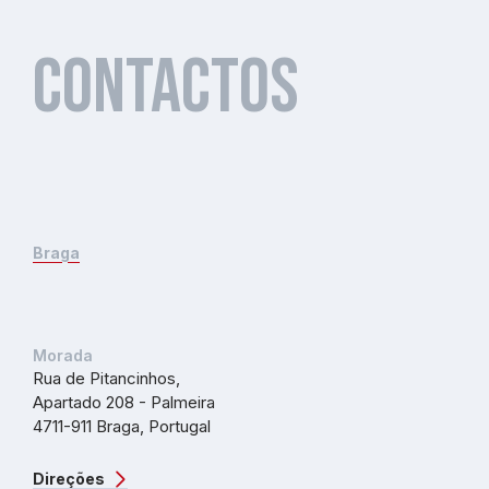
Contactos
Contactos
Braga
Braga
Morada
Morada
Rua de Pitancinhos,
Rua de Pitancinhos,
Apartado 208 - Palmeira
Apartado 208 - Palmeira
4711-911 Braga, Portugal
4711-911 Braga, Portugal
Direções
Direções